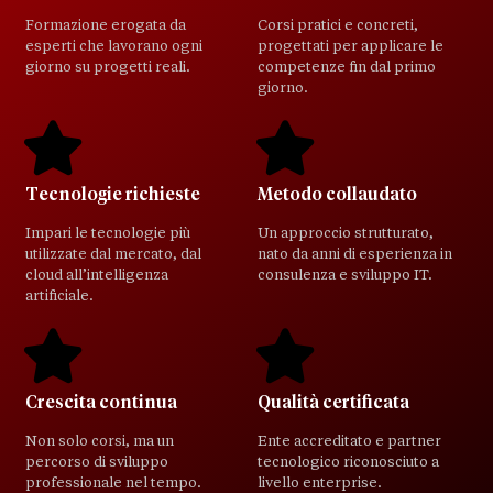
Formazione erogata da
Corsi pratici e concreti,
esperti che lavorano ogni
progettati per applicare le
giorno su progetti reali.
competenze fin dal primo
giorno.
Tecnologie richieste
Metodo collaudato
Impari le tecnologie più
Un approccio strutturato,
utilizzate dal mercato, dal
nato da anni di esperienza in
cloud all’intelligenza
consulenza e sviluppo IT.
artificiale.
Crescita continua
Qualità certificata
Non solo corsi, ma un
Ente accreditato e partner
percorso di sviluppo
tecnologico riconosciuto a
professionale nel tempo.
livello enterprise.