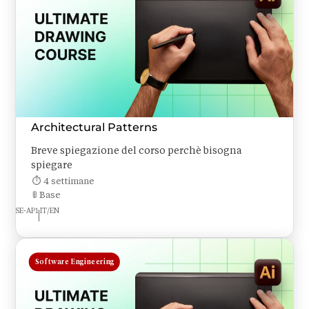
Architectural Patterns
Breve spiegazione del corso perchè bisogna
spiegare
⏱️ 4 settimane
🚦 Base
SE-AP1
IT/EN
|
Software Engineering