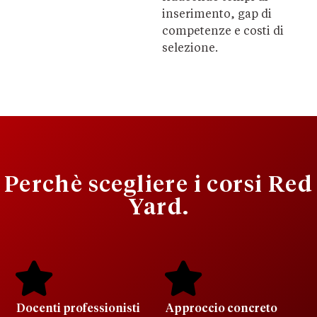
inserimento, gap di
competenze e costi di
selezione.
Perchè scegliere i corsi Red
Yard.
Docenti professionisti
Approccio concreto