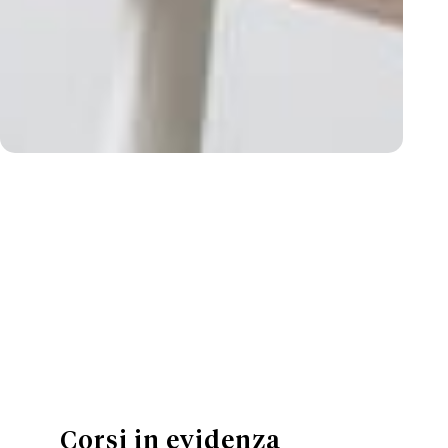
Corsi in evidenza