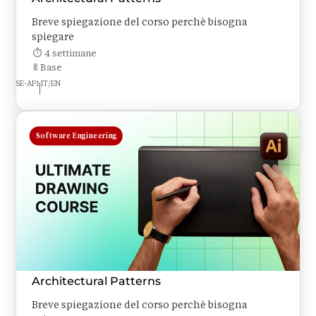
Breve spiegazione del corso perchè bisogna
spiegare
⏱️ 4 settimane
🚦 Base
SE-AP1
IT/EN
|
Software Engineering
Architectural Patterns
Breve spiegazione del corso perchè bisogna