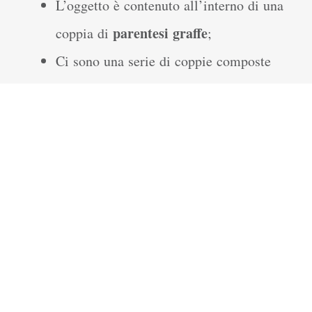
L’oggetto è contenuto all’interno di una
parentesi graffe
coppia di
;
Ci sono una serie di coppie composte
proprietà
valore
da una
e un
, separati
tra loro dai due punti, che costituiscono
l’oggetto. Nel seguente esempio,
“cognome”: “Rossi” definiamo come
proprietà “cognome” e come valore
“Rossi”;
Le diverse coppie proprietà/valore sono
separate le une dalle altre da virgole
come nel seguente esempio