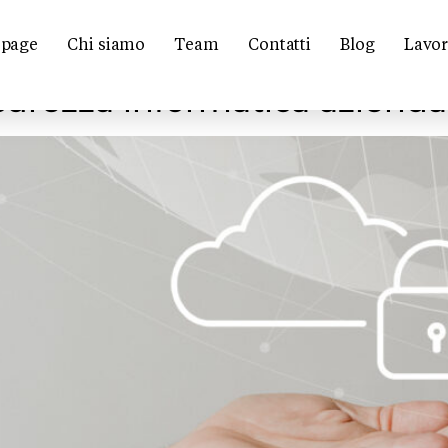
Security
page
Chi siamo
Team
Contatti
Blog
Lavor
curezza informatica azienda