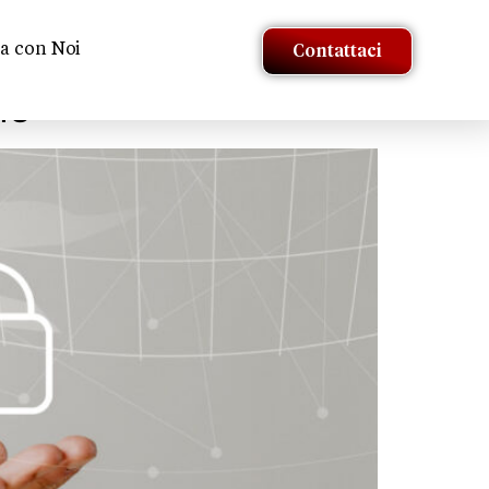
a con Noi
Contattaci
le